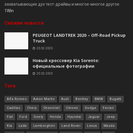
захватывающие дух тест-драйвы и многое-многое другое.
1Win
Свежие новости
PEUGEOT LANDTREK 2020 – Off-Road Pickup
Truck
20.02.2020
Новый кроссовер Kia Sorento:
официальные фотографии
20.02.2020
Теги
Alfa Romeo
Aston Martin
Audi
Bentley
BMW
Bugatti
Cadillac
Chery
Chevrolet
Citroen
Dodge
Ferrari
Fiat
Ford
Geely
Honda
Hyundai
Jaguar
Jeep
Kia
Lada
Lamborghini
Land Rover
Lexus
Mazda