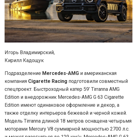
Игорь Владимирский,
Кирилл Кадощук
Подразделение
Mercede
s-AMG
и американская
компания
Cigarette Racing
подготовили совместный
спецпроект. Быстроходный катер 59’ Tirranna AMG
Edition и внедорожник Mercedes-AMG G 63 Cigarette
Edition имеют одинаковое оформление и декор, а
также отделку интерьеров бежевой и черной кожей.
Модель Tirranna длиной 18 метров оснащена четырьмя
моторами Mercury V8 суммарной мощностью 2700 л.с.
и может разогнаться до 129 км/ч. Mercedes-AMG G 63