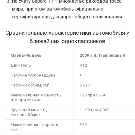
На счету Caparo T1 – множество рекордов трасс
мира, при этом автомобиль официально
сертифицирован для дорог общего пользования.
Сравнительные характеристики автомобиля и
ближайших одноклассников
Марка/Модель
2009 a.d. Tramontana R
Двигатель
V12
Наличие турбонаддува
+
Рабочий объем, см³
5 513
Максимальная мощность,
720 при 5 250
л. с. при об/мин
Крутящий момент,
1 100 при 4 000
Нм при об/мин
Максимальная скорость,
325
км/ч