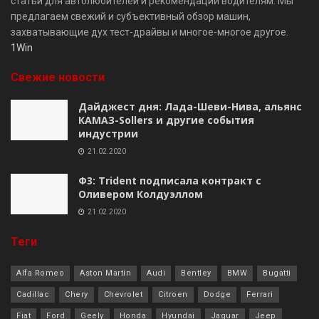
статьи для автолюбителей и рекомендации водителям. Мы
предлагаем свежий и субъективный обзор машин,
захватывающие дух тест-драйвы и многое-многое другое.
1Win
Свежие новости
Дайджест дня: Лада-Шеви-Нива, альянс
КАМАЗ-Sollers и другие события
индустрии
21.02.2020
Ф3: Trident подписала контракт с
Оливером Колдуэллом
21.02.2020
Теги
Alfa Romeo
Aston Martin
Audi
Bentley
BMW
Bugatti
Cadillac
Chery
Chevrolet
Citroen
Dodge
Ferrari
Fiat
Ford
Geely
Honda
Hyundai
Jaguar
Jeep